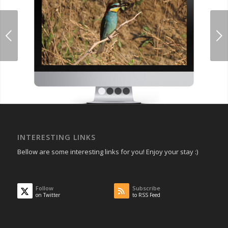
Next
1
2
3
4
INTERESTING LINKS
Bellow are some interesting links for you! Enjoy your stay :)
Follow
Subscribe
on Twitter
to RSS Feed