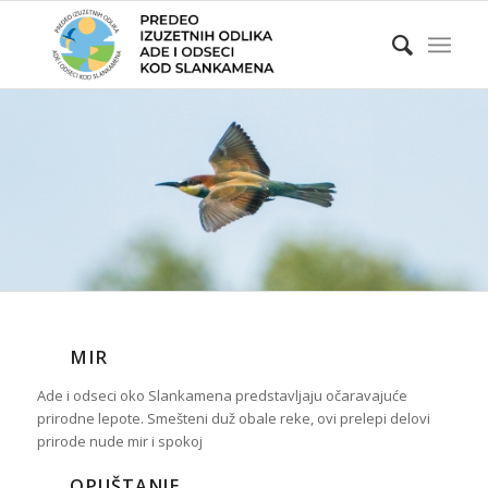
MIR
Ade i odseci oko Slankamena predstavljaju očaravajuće
prirodne lepote. Smešteni duž obale reke, ovi prelepi delovi
prirode nude mir i spokoj
OPUŠTANJE