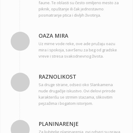
faune. Te oblasti su često omiljeno mesto za
piknik, opuštanje ili čak jednostavno
posmatranje ptica i divljih životinja.
OAZA MIRA
Uz mirne vode reke, ove ade pružaju oazu
mira i spokoja, savršenu za beg od gradske
vreve i stresa svakodnevnog života.
RAZNOLIKOST
Sa druge strane, odseci oko Slankamena
nude drugačije iskustvo. Ovi delovi prirode
karakterišu se strmim stazama, slikovitim
pejzažima i bogatom istorijom.
PLANINARENJE
Za ljubitelje planinarenja, ovi odseci su prava