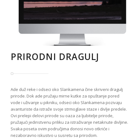
PRIRODNI DRAGULJ
Ade duž reke i odseci oko Slankamena čine skriveni dragulj
prirode. Dok ade pružaju mirne kutke za opuštanje pored
vode i uživanje u pikniku, odseci oko Slankamena pozivaju
avanturiste da istraže svoje strmoglave staze i divlje predele.
Ovi prelepi delovi prirode su oaza za ljubitelje prirode,
pružajući jedinstvenu priliku za istraživanje netaknute divljine.
Svaka poseta ovim područjima donosi novo otkriće i
nezaboravno iskustvo u susretu sa prirodom.