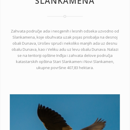
SLANKAMENA
Zahvata područje ada i neogenih i lesnih odseka uzvodno od
Slankamena, koje obuhvata uzak pojas priobalja na desnoj
obali Dunava, Urošev sprud i nekoliko manjih ada uz desnu
obalu Dunava, kao i Veliku adu uz levu obalu Dunava. Nalazi
se na teritoriji opštine Inđija i zahvata delove područja
katastarskih opština Stari Slankamen i Novi Slankamen,
ukupne površine 407,83 hektara.