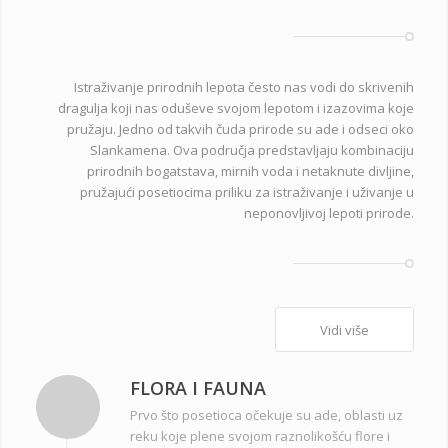
Istraživanje prirodnih lepota često nas vodi do skrivenih
dragulja koji nas oduševe svojom lepotom i izazovima koje
pružaju. Jedno od takvih čuda prirode su ade i odseci oko
Slankamena. Ova područja predstavljaju kombinaciju
prirodnih bogatstava, mirnih voda i netaknute divljine,
pružajući posetiocima priliku za istraživanje i uživanje u
neponovljivoj lepoti prirode.
Vidi više
FLORA I FAUNA
Prvo što posetioca očekuje su ade, oblasti uz
reku koje plene svojom raznolikošću flore i